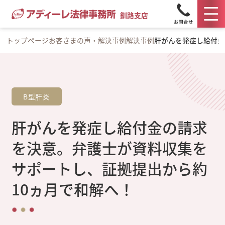
釧路支店
トップページ
お客さまの声・解決事例
解決事例
肝がんを発症し給付金
B型肝炎
肝がんを発症し給付金の請求
を決意。弁護士が資料収集を
サポートし、証拠提出から約
10ヵ月で和解へ！